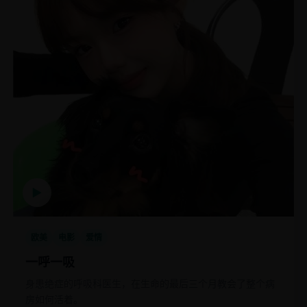
▶
欧美
电影
爱情
一呼一吸
身患绝症的呼吸科医生，在生命的最后三个月教会了整个病
房如何活着。