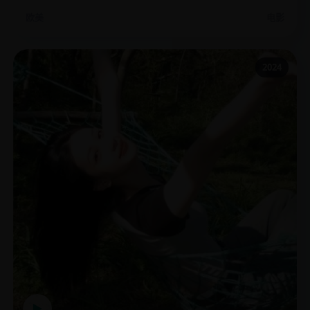
欧美
电影
2024
▶