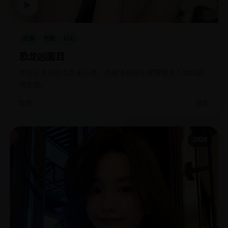
▶
欧美
电影
科幻
恐龙凶面目
考古队发现恐龙并未灭绝，而是退化缩小成寄居在人体内的
寄生虫。
欧美
电影
2024