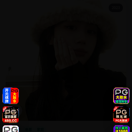
2023
▶
国产
电影
家庭