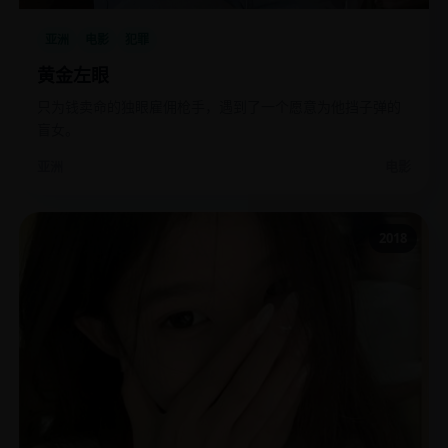
亚洲
电影
犯罪
黄金左眼
只为钱卖命的独眼雇佣枪手，遇到了一个愿意为他挡子弹的
盲女。
亚洲
电影
2018