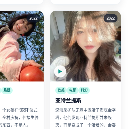
2022
2022
▶
悬疑
欧美
电影
科幻
亚特兰提斯
一个女孩在“落洞”仪式
深海采矿队无意中激活了海底金字
，全村庆祝，但接生婆
塔，他们发现亚特兰提斯并未毁
的东西，不是人。
灭，而是变成了一个活着的、会吞