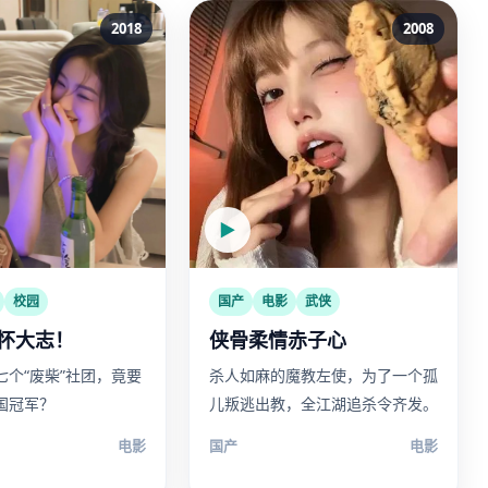
2018
2008
▶
校园
国产
电影
武侠
怀大志！
侠骨柔情赤子心
七个“废柴”社团，竟要
杀人如麻的魔教左使，为了一个孤
国冠军？
儿叛逃出教，全江湖追杀令齐发。
电影
国产
电影