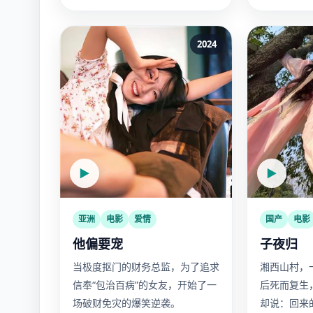
2024
▶
▶
亚洲
电影
爱情
国产
电影
他偏要宠
子夜归
当极度抠门的财务总监，为了追求
湘西山村，
信奉“包治百病”的女友，开始了一
后死而复生
场破财免灾的爆笑逆袭。
却说：回来