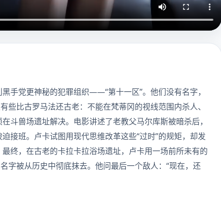
黑手党更神秘的犯罪组织——“第十一区”。他们没有名字，
矩有些比古罗马法还古老：不能在梵蒂冈的视线范围内杀人、
须在斗兽场遗址解决。电影讲述了老教父马尔库斯被暗杀后，
迫接班。卢卡试图用现代思维改革这些“过时”的规矩，却发
。最终，在古老的卡拉卡拉浴场遗址，卢卡用一场前所未有的
的名字被从历史中彻底抹去。他问最后一个敌人：“现在，还