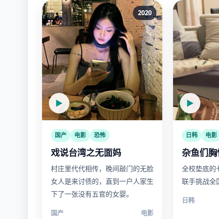
2020
▶
▶
国产
电影
恐怖
日韩
电影
戏说台湾之无面妈
杂鱼们胸
村庄里代代相传，晚间敲门的无脸
全校垫底的
女人是来讨债的，直到一户人家生
联手挑战全
下了一张没有五官的女婴。
日韩
国产
电影