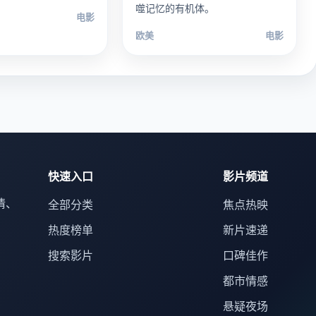
噬记忆的有机体。
电影
欧美
电影
快速入口
影片频道
情、
全部分类
焦点热映
热度榜单
新片速递
搜索影片
口碑佳作
都市情感
悬疑夜场