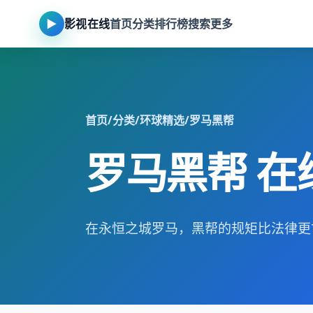
▶
影视在线
首页
分类
排行榜
搜索
更多
首页
/
分类
/
环球精选
/
罗马黑帮
罗马黑帮 在
在永恒之城罗马，黑帮的规矩比法律更