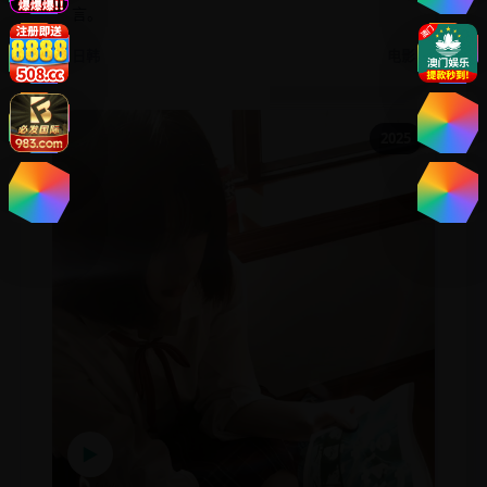
言。
日韩
电影
2025
▶