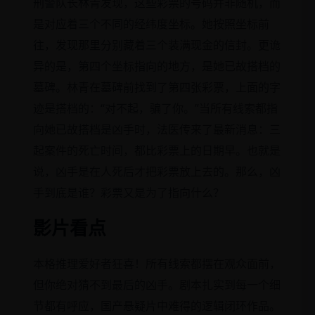
刑警队长林青发现，这些彩票的号码并非随机，而
是对应着三个不同的经纬度坐标。她按照坐标前
往，发现那里分别藏着三个装满现金的信封。更诡
异的是，第四个坐标指向的地方，是她已故搭档的
墓碑。林青在墓碑前找到了第四张彩票，上面的字
迹是搭档的：“对不起，骗了你。”当所有线索都指
向她已故搭档是凶手时，法医传来了最新消息：三
起案件的死亡时间，都比彩票上的日期早。也就是
说，凶手是在人死后才把彩票放上去的。那么，凶
手到底是谁？彩票又是为了指向什么？
影片看点
本格推理爱好者狂喜！所有线索都摆在观众面前，
但你绝对猜不到最后的凶手。剧本扎实到每一个细
节都有呼应，国产悬疑片中难得的逻辑闭环作品。