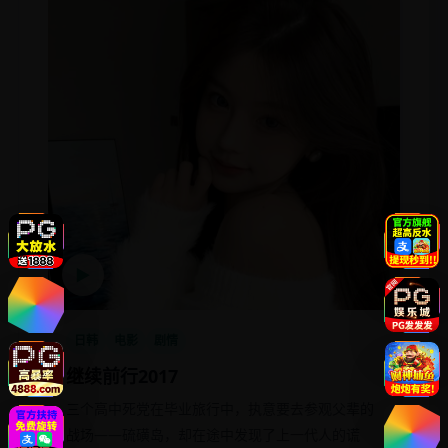
▶
日韩
电影
剧情
继续前行2017
三个高中死党在毕业旅行中，执意要去参观父辈的
战场——硫磺岛，却在途中发现了上一代人的谎