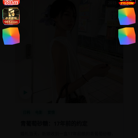
2015
▶
日韩
电影
爱情
青葡萄砂糖：17年前的约定
婚礼当天，新娘收到一盒17年前酿的青葡萄砂糖，