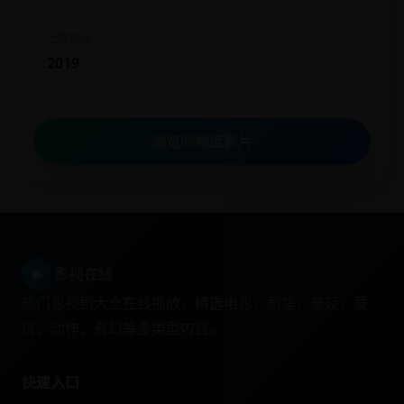
上映年份
2019
浏览同频道影片
▶
影视在线
热门影视剧大全在线播放，精选电影、剧集、悬疑、爱
情、动作、奇幻等多类型内容。
快速入口