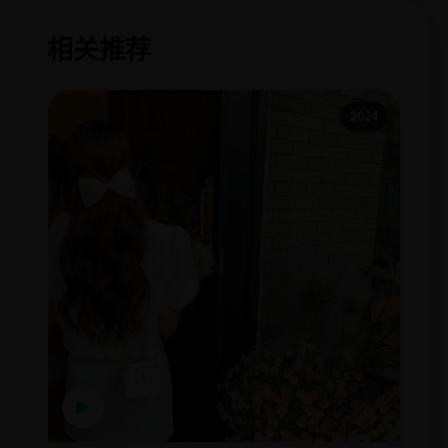
相关推荐
2024
▶