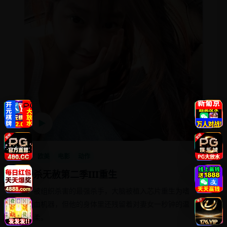
▶
欧美
电影
动作
杀无赦第二季III重生
被组织杀害的最强杀手，大脑被植入芯片重生为嗜
血机器，但他的身体里还残留着对妻女一秒钟的温
柔。