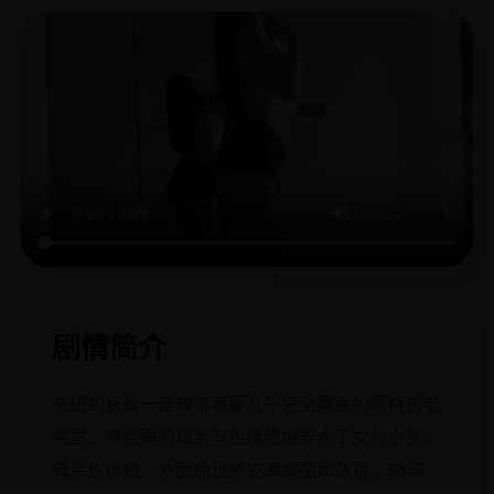
剧情简介
在纽约长岛一座被常春藤几乎完全覆盖的哥特式老
宅里，神经质的母亲与世隔绝地养大了女儿小灰。
母亲告诉她，外面的世界充满细菌和恶意。35年