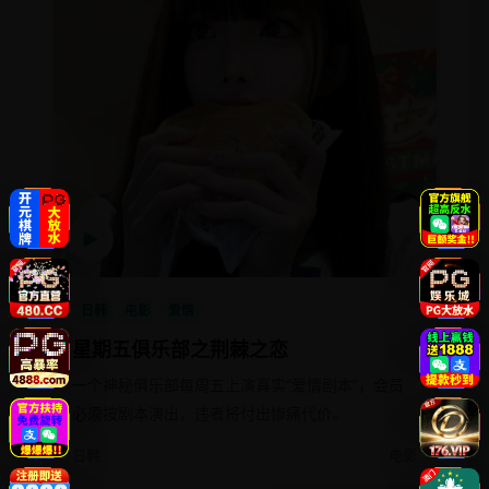
▶
日韩
电影
爱情
星期五俱乐部之荆棘之恋
一个神秘俱乐部每周五上演真实“爱情剧本”，会员
必须按剧本演出，违者将付出惨痛代价。
日韩
电影