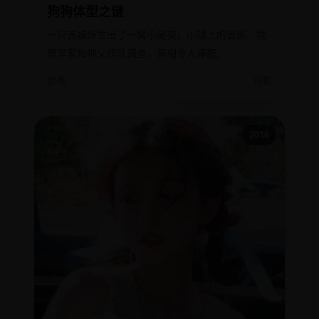
狗狗体型之谜
一只吉娃娃生出了一窝小藏獒，小镇上的兽医、物
理学家和神父组队调查，真相令人捧腹。
欧美
电影
2016