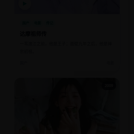
▶
国产
电影
传记
达摩祖师传
一苇渡江之前，他是王子；面壁九年之后，他是禅
宗初祖。
国产
电影
2009