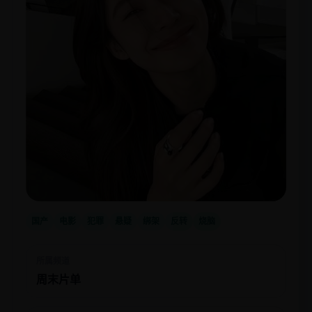
国产
电影
犯罪
悬疑
绑架
反转
烧脑
所属频道
周末片单