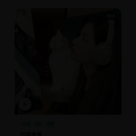
2018
▶
亚洲
电影
犯罪
印度夜幕