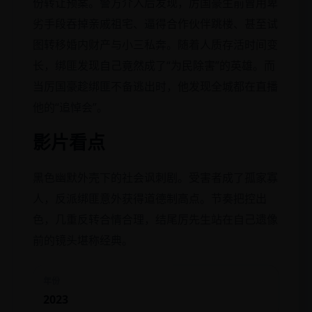
份转让预案。警方介入后发现，厉国豪生前曾用卑
劣手段吞掉亲戚祖宅、逼得合作伙伴跳楼、甚至试
图转移婚内财产与小三私奔。随着人质存活时间变
长，绑匪发现自己竟然成了“为民除害”的英雄。而
当厉国豪趁绑匪不备逃出时，他发现全城都在直播
他的“追悼会”。
影片看点
黑色幽默外壳下的社会讽刺剧。受害者成了孤家寡
人，反派绑匪意外获得道德制高点。节奏把控出
色，几重反转合情合理，结尾厉先生站在自己遗像
前的镜头堪称经典。
年份
2023