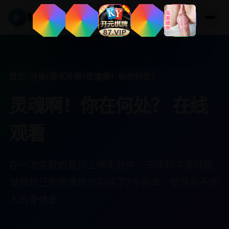
▶
影视在线
首页
/
分类
/
周末片单
/
灵魂啊！你在何处？
灵魂啊！你在何处？ 在线
观看
在一次失败的意识上传实验中，天才科学家林恩
发现自己的灵魂被分裂成了7个副本，散落在不同
人的身体里。