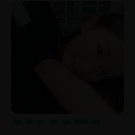
欧美
电影
科幻
悬疑
哲学
意识转移
剧情