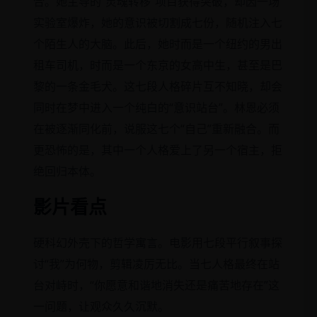
合。她主导的“灵魂转移”项目获得突破，却因一场
实验室爆炸，她的意识被切割成七份，随机注入七
个陌生人的大脑。此后，她时而是一个纽约的男出
租车司机，时而是一个东京的女高中生，甚至是巴
黎的一条金毛犬。这七段人格碎片互不知晓，却会
同时在梦中进入一个纯白的“意识站台”。林恩必须
在被逐渐同化前，说服这七个“自己”重新融合。而
更恐怖的是，其中一个人格爱上了另一个宿主，拒
绝回归本体。
影片看点
硬科幻外壳下的哲学寓言。电影用七段平行叙事探
讨“我”为何物，剪辑凌厉无比。当七人格最终在站
台对峙时，“你愿意和谐地消失还是痛苦地存在”这
一问题，让观众久久沉默。