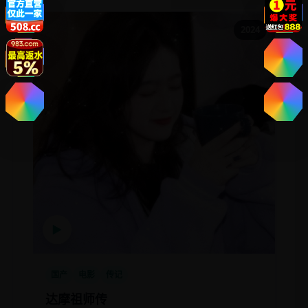
2024
▶
国产
电影
传记
达摩祖师传