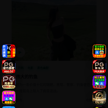
▶
日韩
电影
黑色幽默
伟大的钓鱼
因为一条价值十亿的锦鲤，黑帮、警察、钓鱼佬在
一座孤岛上陷入了疯狂混战。
日韩
电影