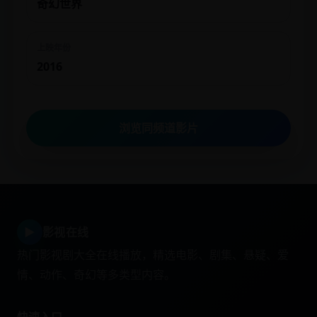
奇幻世界
上映年份
2016
浏览同频道影片
▶
影视在线
热门影视剧大全在线播放，精选电影、剧集、悬疑、爱
情、动作、奇幻等多类型内容。
快速入口