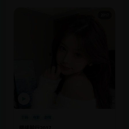
2017
▶
日韩
电影
剧情
继续前行2017