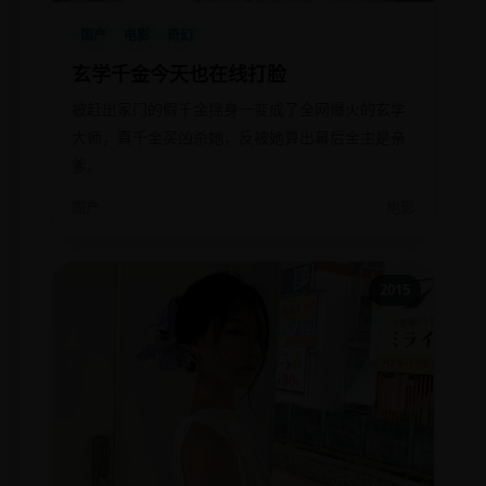
国产
电影
奇幻
玄学千金今天也在线打脸
被赶出家门的假千金摇身一变成了全网爆火的玄学
大师，真千金买凶杀她，反被她算出幕后金主是亲
爹。
国产
电影
2015