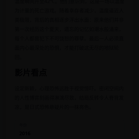
温度瞬间升至42℃。他们意识到，这是一场以温度
为计量的死亡游戏。随着幸存者减少，温度逼近人
类极限，背后的真相逐步浮出水面：原来他们并非
第一次经历这个夏天，遗忘的记忆如潮水般涌来，
每个人都曾犯下不可饶恕的罪孽。最后一人必须直
面内心最深处的恐惧，才能打破这无尽的地狱轮
回。
影片看点
设定新颖，心理恐怖远胜于视觉惊吓。密闭空间内
的人性博弈刻画得淋漓尽致，结局反转令人脊背发
凉，是日式恐怖悬疑片的一抹亮色。
年份
2016