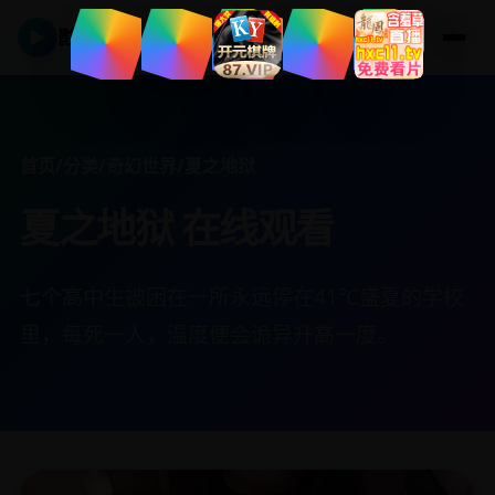
▶
影视在线
首页
/
分类
/
奇幻世界
/
夏之地狱
夏之地狱 在线观看
七个高中生被困在一所永远停在41℃盛夏的学校
里，每死一人，温度便会诡异升高一度。