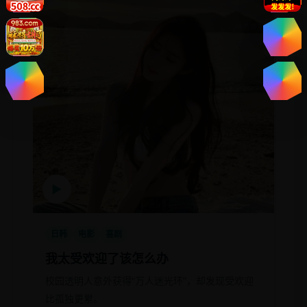
▶
日韩
电影
喜剧
我太受欢迎了该怎么办
校园透明人意外获得“万人迷光环”，却发现受欢迎
比孤独更累。