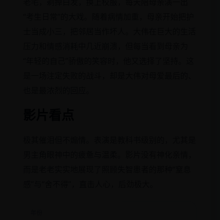
老宅，剃掉白发，换上校服，每天陪母亲演一出
“考生日常”的大戏。随着病情加重，母亲开始把护
士当成小三，把邻居当作坏人。大伟在巨大的生活
压力和情感消耗中几近崩溃，但每当看到母亲为
“年轻的自己”骄傲的笑容时，他又选择了坚持。这
是一场注定失败的战斗，却是大伟对母爱最后的、
也是最浓烈的回应。
影片看点
极其催泪但不煽情。表演是教科书级别的，尤其是
男主角眼神中的疲惫与温柔。影片没有神化亲情，
而是老老实实地展现了照顾失智患者的那种“窒息
感”与“舍不得”，直击人心，后劲极大。
年份