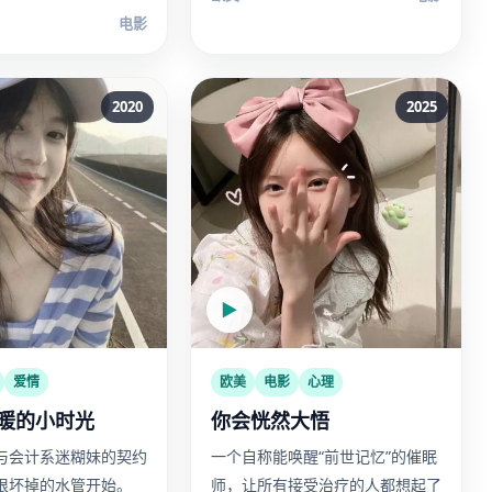
电影
2020
2025
▶
爱情
欧美
电影
心理
暖的小时光
你会恍然大悟
与会计系迷糊妹的契约
一个自称能唤醒“前世记忆”的催眠
根坏掉的水管开始。
师，让所有接受治疗的人都想起了