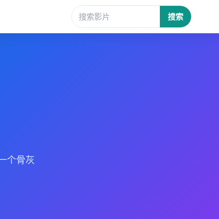
搜索
一个骨灰