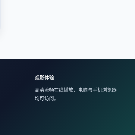
观影体验
高清流畅在线播放，电脑与手机浏览器
均可访问。