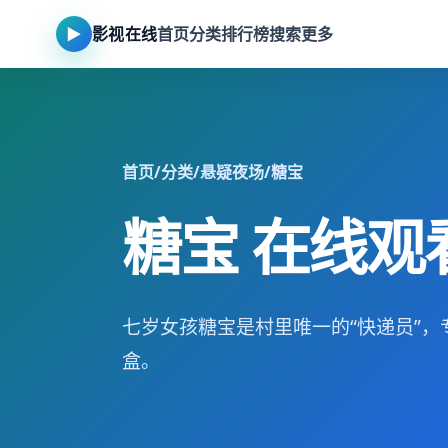
▶
影视在线
首页
分类
排行榜
搜索
更多
首页
/
分类
/
悬疑夜场
/
糖宝
糖宝 在线观
七岁女孩糖宝是村里唯一的“快递员”，
盒。