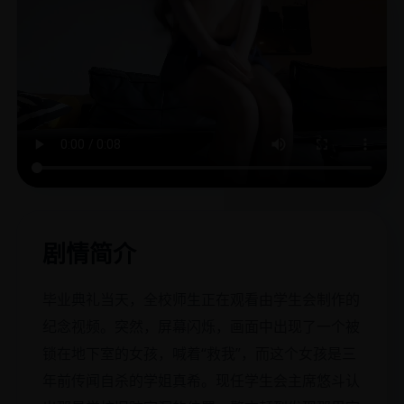
剧情简介
毕业典礼当天，全校师生正在观看由学生会制作的
纪念视频。突然，屏幕闪烁，画面中出现了一个被
锁在地下室的女孩，喊着“救我”，而这个女孩是三
年前传闻自杀的学姐真希。现任学生会主席悠斗认