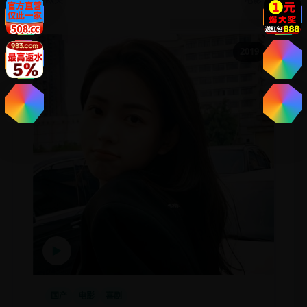
2019
▶
国产
电影
喜剧