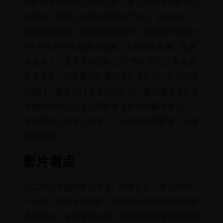
出那是学校旧防空洞的位置。警方赶到发现那里空
空如也，但地上有用血画的“M”符号。悠斗和几个
好友决定彻查。他们翻遍旧校刊，发现当年有五个
“M”开头的学生组成小团体，不断排挤真希。随着
调查深入，五个人中已有三人“意外”死亡。原来真
希并未死，而是整容后潜回学校当老师。毕业钟声
响起时，真希挟持了演讲的校长。悠斗通过当年未
被删除的聊天记录证明真希当年也是霸凌者之一，
最终真相让所有人崩溃——没有纯白受害者，全是
灰色地带。
影片看点
日式校园悬疑的集大成者。剧本扎实，每十分钟一
个反转。结局没有说教，而是将人性的复杂赤真实
真实展示。全员演技在线，尤其是老师身份揭穿那