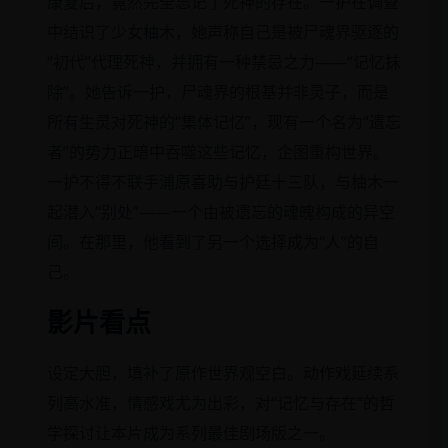
康复后，竟然完全忘记了死神的存在。一护在调查
中结识了少女柚木，她声称自己是被尸魂界驱逐的
“初代”代理死神，并拥有一种禁忌之力——“记忆抹
除”。她告诉一护，尸魂界的根基并非灵子，而是
所有生灵对死神的“集体记忆”，现有一个名为“遗忘
者”的势力正暗中吞噬这些记忆，企图重构世界。
一护不得不联手浦原喜助与护廷十三队，与柚木一
起潜入“别处”——一个由被遗忘的魂魄构成的异空
间。在那里，他看到了另一个选择成为“人”的自
己。
影片看点
设定大胆，填补了原作世界观空白。动作戏延续系
列高水准，情感戏尤为出彩，对“记忆与存在”的哲
学探讨让本片成为系列最佳剧场版之一。