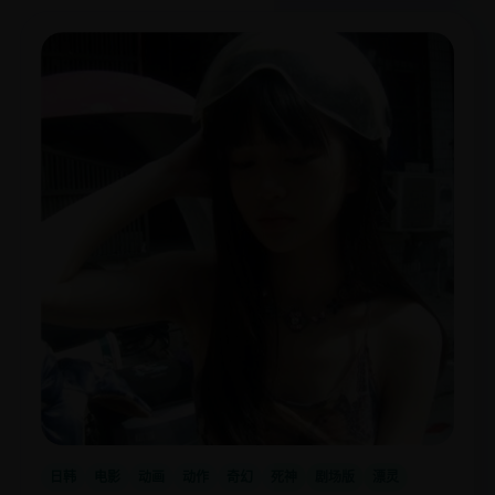
日韩
电影
动画
动作
奇幻
死神
剧场版
漂灵