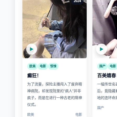
2024
▶
▶
欧美
电影
惊悚
国产
电影
癫狂！
百美嬉春
为了流量，探险主播闯入了废弃精
一幅传世名
神病院，却发现院里的“病人”并非
后，竟隐藏
疯子，而是在进行一种古老的降神
地的连环命
仪式。
国产
欧美
电影