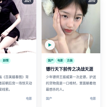
2021
2010
▶
剧情
国产
电影
古装
镖行天下前传之决战天涯
画《百美嬉春图》背
少年镖师王振威第一次走镖，护送
着前朝后宫一场惊天动
的货物竟是一口棺材，里面躺着他
案线索。
最想杀的人。
电影
国产
电影