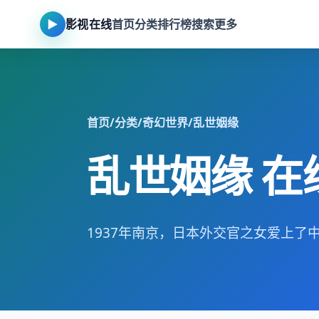
▶
影视在线
首页
分类
排行榜
搜索
更多
首页
/
分类
/
奇幻世界
/
乱世姻缘
乱世姻缘 在
1937年南京，日本外交官之女爱上