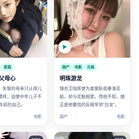
▶
家庭
国产
电影
古装
父母心
明珠游龙
，失智的母亲只认得儿
锦衣卫指挥使为查案卧底秦淮花
模样，迫使中年儿子不
船，却与花魁相爱，而他不知，她
0年前的自己。
正是他要找的反贼军师“白龙”。
电影
国产
电影