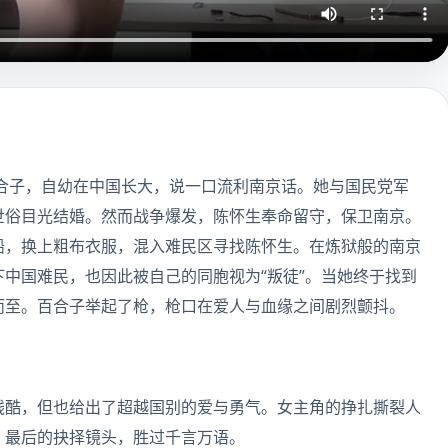
百合子，自幼在中国长大，说一口流利南京话。她与国民党军
世俗目光结婚。然而战争爆发，陈怀生奉命留守，保卫南京。
船，换上粗布衣服，混入难民区寻找陈怀生。在炼狱般的南京
中国难民，也因此被自己的同胞视为“叛徒”。当她终于找到
而至。百合子举起了枪，枪口在爱人与血缘之间剧烈颤抖。
残酷，但也给出了超越国别的爱与勇气。女主角的挣扎撕裂人
。最后的抉择镜头，胜过千言万语。